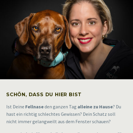
SCHÖN, DASS DU HIER BIST
Ist Deine
Fellnase
den ganzen Tag
alleine zu Hause
? Du
hast ein richtig schlechtes Gewissen? Dein Schatz soll
nicht immer gelangweilt aus dem Fenster schauen?