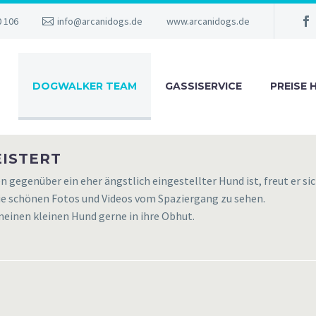
0 106
info@arcanidogs.de
www.arcanidogs.de
DOGWALKER TEAM
GASSISERVICE
PREISE 
EISTERT
 gegenüber ein eher ängstlich eingestellter Hund ist, freut er si
die schönen Fotos und Videos vom Spaziergang zu sehen.
 meinen kleinen Hund gerne in ihre Obhut.