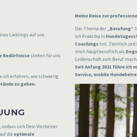
Meine Reise zur profession
Das Thema der
„Berufung“
l
ines Lieblings auf uns
ich Praktika in
Hundetagess
Coachings
teil. Ziemlich zei
mich hauptberuflich als
Dogw
e Bedürfnisse
stehen für uns
Leidenschaft zum Beruf mache
Seit Anfang 2021 führe ich
Service, mobile Hundebetr
 ich erfahren, wie schwierig
Hände zu geben.
UUNG
, sodass sich Dein Vierbeiner
auf die
optimale