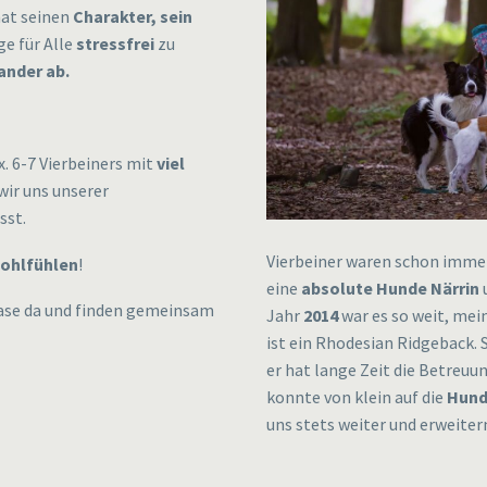
hat seinen
Charakter, sein
e für Alle
stressfrei
zu
ander ab.
. 6-7 Vierbeiners mit
viel
wir uns unserer
sst.
Vierbeiner waren schon immer
ohlfühlen
!
eine
absolute Hunde Närrin
lnase da und finden gemeinsam
Jahr
2014
war es so weit, mei
ist ein Rhodesian Ridgeback. 
er hat lange Zeit die Betreuun
konnte von klein auf die
Hund
uns stets weiter und erweiter